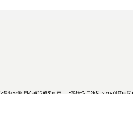
化复制粘贴 用心倾听顾客的声
“新战场·无边界”2018创新中
秋季峰会在杭州盛大开幕
比特币新闻