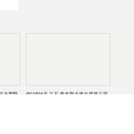
国总决赛暨
倒计时6天 兰石·豪布斯卡将出席第三届
文旅商业地产节
友情链接：