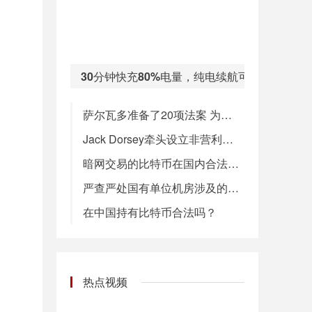
30分钟快充80%电量，纯电续航可达401km
萨尔瓦多准备了20项法案 为比特币债券提供法律框架
Jack Dorsey牵头设立非营利性比特币法律辩护基金
暗网交易的比特币在国内合法？挖矿是浪费资源？
严查严处国有单位机房涉及的“挖矿”活动
在中国持有比特币合法吗？
热点视频