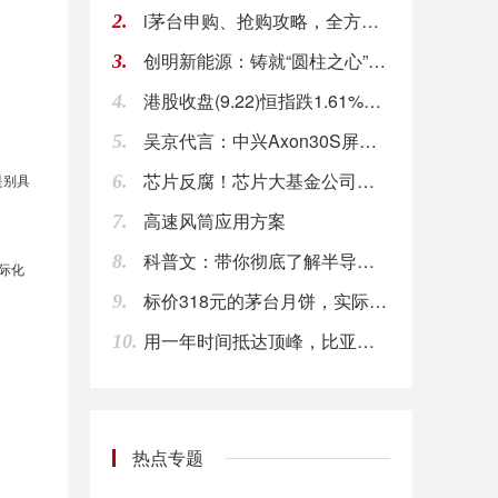
i茅台申购、抢购攻略，全方位解读
2.
创明新能源：铸就“圆柱之心”塑造新势能
3.
港股收盘(9.22)恒指跌1.61%、创近11年来新低互联网、金融等板块领跌
4.
吴京代言：中兴Axon30S屏下摄像头手机正式发布，1698元起步
5.
芯片反腐！芯片大基金公司又有3人被查
是别具
6.
高速风筒应用方案
7.
科普文：带你彻底了解半导体产业，详细解读中国芯片到底如何（二）（转载）
8.
际化
标价318元的茅台月饼，实际价格650元？茅台国际大酒店回应来了
9.
用一年时间抵达顶峰，比亚迪的混动技术到底有多牛？
10.
热点专题