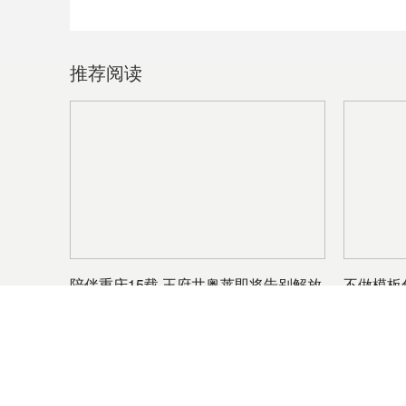
推荐阅读
陪伴重庆15载 王府井奥莱即将告别解放
不做模板
碑？
音
关于我们