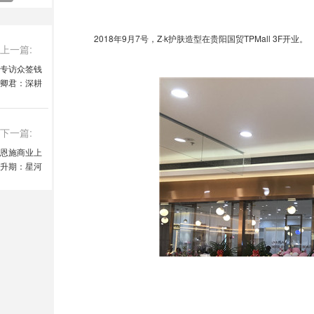
2018年9月7号，Z·k护肤造型在贵阳国贸TPMall 3F开业。
上一篇:
专访众签钱
卿君：深耕
场景解决方
案，“电子合
同＋”打造企
下一篇:
业新服务
恩施商业上
升期：星河
COCO City
展露了恩施
商业的真实
实力!