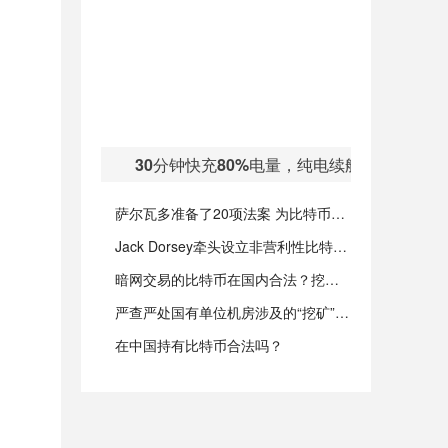
30分钟快充80%电量，纯电续航可达401k
萨尔瓦多准备了20项法案 为比特币债券提供法律框架
Jack Dorsey牵头设立非营利性比特币法律辩护基金
暗网交易的比特币在国内合法？挖矿是浪费资源？
严查严处国有单位机房涉及的“挖矿”活动
在中国持有比特币合法吗？