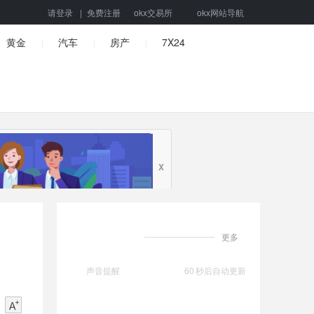
请登录
|
免费注册
okx交易所
okx网站导航
黄金
汽车
房产
7X24
|
|
|
X
更多
声音提醒
60
秒后自动更新