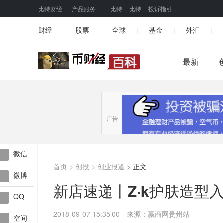
比特财经
产品服务
比特
比特
投诉指引
财经
股票
全球
基金
外汇
|
|
|
|
|
最新
广告
微信
首页
>
创投
>
创业报道
>
正文
微博
新店速递丨Z·k护肤造型入
QQ
2018-09-07 15:35:00
来源：赢商网贵州站
空间